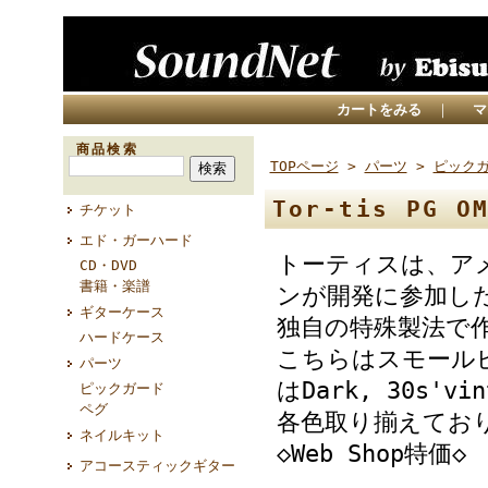
カートをみる
｜
マ
商品検索
TOPページ
>
パーツ
>
ピック
Tor-tis PG O
チケット
エド・ガーハード
トーティスは、ア
CD・DVD
書籍・楽譜
ンが開発に参加し
ギターケース
独自の特殊製法で
ハードケース
こちらはスモール
パーツ
はDark, 30s'vin
ピックガード
ペグ
各色取り揃えてお
ネイルキット
◇Web Shop特価◇
アコースティックギター